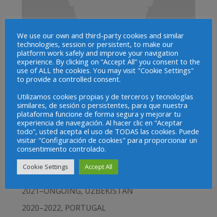
We use our own and third-party cookies and similar
Arnaldo Orlandini
technologies, session or persistent, to make our
platform work safely and improve your navigation
Projects
experience. By clicking on “Accept All” you consent to the
use of ALL the cookies. You may visit "Cookie Settings"
2023-ONGOING, EUROPEAN UNION
to provide a controlled consent.
2023-ONGOING, LATIN AMERICA AND THE
Utilizamos cookies propias y de terceros y tecnologías
similares, de sesión o persistentes, para que nuestra
CARIBBEAN
plataforma funcione de forma segura y mejorar tu
experiencia de navegación. Al hacer clic en “Aceptar
2023-ONGOING, ECUADOR
todo”, usted acepta el uso de TODAS las cookies. Puede
2023-ONGOING, JAMAICA
visitar "Configuración de cookies" para proporcionar un
consentimiento controlado.
2022-ONGOING, MEXICO
Cookie Settings
Accept All
2021–ONGOING, MOZAMBIQUE
2021–ONGOING, UZBEKISTAN
2020–2022, PORTUGAL