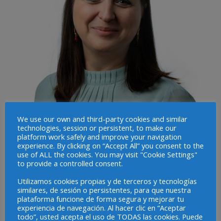
We use our own and third-party cookies and similar
technologies, session or persistent, to make our
platform work safely and improve your navigation
experience. By clicking on “Accept All” you consent to the
use of ALL the cookies. You may visit "Cookie Settings"
to provide a controlled consent.
Utilizamos cookies propias y de terceros y tecnologías
similares, de sesión o persistentes, para que nuestra
plataforma funcione de forma segura y mejorar tu
Raquel Gomez
experiencia de navegación. Al hacer clic en “Aceptar
todo”, usted acepta el uso de TODAS las cookies. Puede